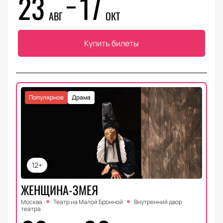
23
17
АВГ
ОКТ
Купить билеты
Популярное
Драма
12+
ЖЕНЩИНА-ЗМЕЯ
Москва
Театр на Малой Бронной
Внутренний двор
театра