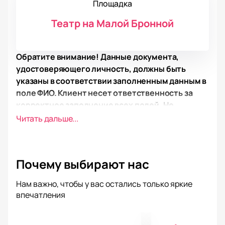
Площадка
Театр на Малой Бронной
Обратите внимание! Данные документа,
удостоверяющего личность, должны быть
указаны в соответствии заполненным данным в
поле ФИО. Клиент несет ответственность за
корректное заполнение всех полей. Не
забудьте взять документ с собой!
Читать дальше...
Обратите внимание, возможна смена
актёрского состава.
Режиссёр: Константин Богомолов
Почему выбирают нас
Актёрский состав: Елизавета Базыкина, Дмитрий
Куличков, Андрей Фомин, Иван Тарасов, Сергей
Нам важно, чтобы у вас остались только яркие
Городничий, Елена Степанян, Светлана Божатова,
впечатления
Александра Виноградова, Яна Ставоржинская,
Дарья Жовнер, Кирилл Трубецкой, Александр