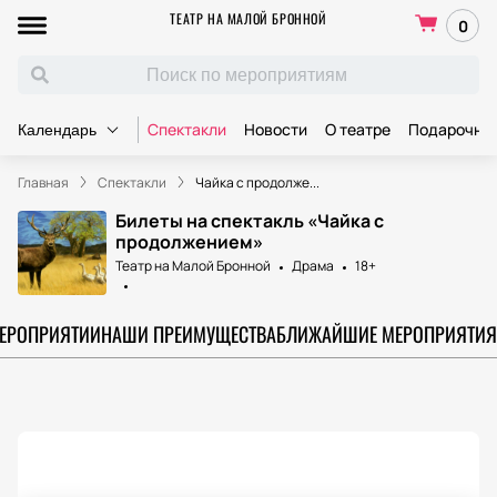
ТЕАТР НА МАЛОЙ БРОННОЙ
0
Спектакли
Новости
О театре
Подарочны
Календарь
Главная
Спектакли
Чайка с продолже...
Билеты на спектакль «Чайка с
продолжением»
Театр на Малой Бронной
Драма
18+
МЕРОПРИЯТИИ
НАШИ ПРЕИМУЩЕСТВА
БЛИЖАЙШИЕ МЕРОПРИЯТИЯ