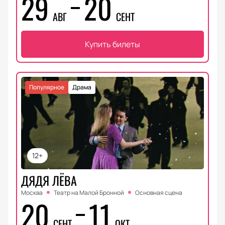
29
20
АВГ
СЕНТ
Купить билеты
Популярное
Драма
12+
ДЯДЯ ЛЁВА
Москва
Театр на Малой Бронной
Основная сцена
20
11
СЕНТ
ОКТ