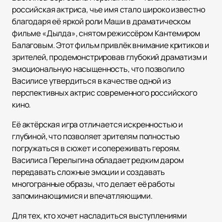
российская актриса, чье имя стало широко известно
благодаря её яркой роли Маши в драматическом
фильме «Дылда», снятом режиссёром Кантемиром
Балаговым. Этот фильм привлёк внимание критиков и
зрителей, продемонстрировав глубокий драматизм и
эмоциональную насыщенность, что позволило
Василисе утвердиться в качестве одной из
перспективных актрис современного российского
кино.
Её актёрская игра отличается искренностью и
глубиной, что позволяет зрителям полностью
погружаться в сюжет и сопереживать героям.
Василиса Перелыгина обладает редким даром
передавать сложные эмоции и создавать
многогранные образы, что делает её работы
запоминающимися и впечатляющими.
Для тех, кто хочет насладиться выступлениями