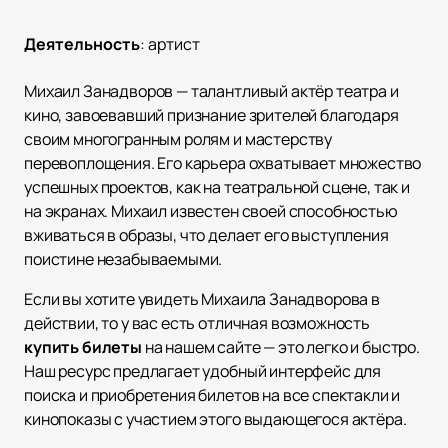
Деятельность
:
артист
Михаил Занадворов — талантливый актёр театра и
кино, завоевавший признание зрителей благодаря
своим многогранным ролям и мастерству
перевоплощения. Его карьера охватывает множество
успешных проектов, как на театральной сцене, так и
на экранах. Михаил известен своей способностью
вживаться в образы, что делает его выступления
поистине незабываемыми.
Если вы хотите увидеть Михаила Занадворова в
действии, то у вас есть отличная возможность
купить билеты
на нашем сайте — это легко и быстро.
Наш ресурс предлагает удобный интерфейс для
поиска и приобретения билетов на все спектакли и
кинопоказы с участием этого выдающегося актёра.