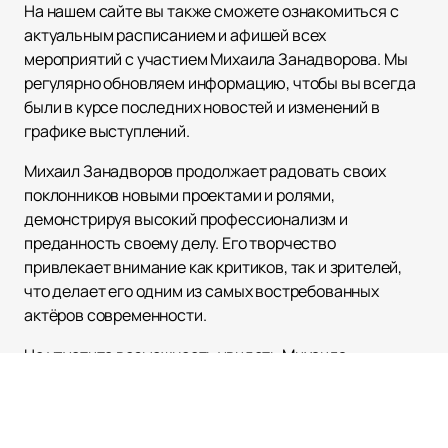
На нашем сайте вы также сможете ознакомиться с
актуальным расписанием и афишей всех
мероприятий с участием Михаила Занадворова. Мы
регулярно обновляем информацию, чтобы вы всегда
были в курсе последних новостей и изменений в
графике выступлений.
Михаил Занадворов продолжает радовать своих
поклонников новыми проектами и ролями,
демонстрируя высокий профессионализм и
преданность своему делу. Его творчество
привлекает внимание как критиков, так и зрителей,
что делает его одним из самых востребованных
актёров современности.
Не упустите возможность увидеть Михаила
Занадворова вживую и насладиться его искусством.
Посетите наш сайт, чтобы приобрести билеты и
узнать больше о предстоящих событиях. Мы