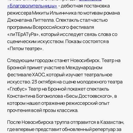
«Благоволительницы»
- дебютная постановка
режиссера Микиты Ильиннчика по мотивам романа
Джонатана Литтелла. Спектакль стал частью
программы Всероссийского фестиваля
«лиТЕрАТуРа», который исследует связь слова со
сценическим искусством. Показы состоятся в
«Пятом театре».
Следующим городом станет Новосибирск. Театр на
Бронной примет участие в Международном
фестивале ХАОС, который изучает театральное
искусство. 23 октября на сцене молодежного театра
«Глобус» Театр на Бронной покажет спектакль
Константина Богомолова «Бесы Достоевского», в
котором нашел отражение режиссерский опыт
прочтения всей прозы классика.
После Новосибирска труппа отправится в Казахстан,
где впервые представит обновленный репертуар за