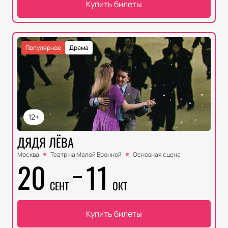
Купить билеты
Популярное
Драма
12+
ДЯДЯ ЛЁВА
Москва
Театр на Малой Бронной
Основная сцена
20
11
СЕНТ
ОКТ
Купить билеты