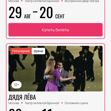
Москва
Театр на Малой Бронной
Внутренний двор театра
29
20
АВГ
СЕНТ
Купить билеты
Популярное
Драма
12+
ДЯДЯ ЛЁВА
Москва
Театр на Малой Бронной
Основная сцена