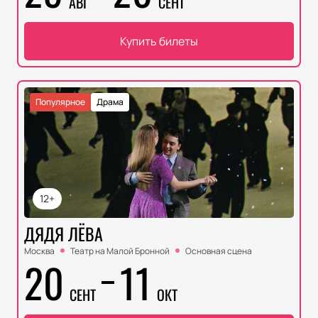
АВГ
СЕНТ
Купить билеты
Популярное
Драма
12+
ДЯДЯ ЛЁВА
Москва
Театр на Малой Бронной
Основная сцена
20
11
СЕНТ
ОКТ