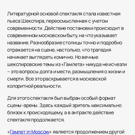
Литературной основой спектакля стала известная
пьеса Шекспира, переосмысленная с учетом
современности. Действие постановки происходит в
современном московском быту, на что указывает
название. Разнообразие столицы точно и подробно
отражается на сцене, настолько, что трагедия
начинает выглядеть комично. Но вечные
шекспировские темы из «Гамлета» никуда не исчезли
– это вопросы долга и мести, размышления о жизни и
смерти. Все это раскрывается в московской
колоритной реальности.
Для этого спектакля был выбран особый формат
сцены-арены. Здесь каждый зритель максимально
близок к происходящему, а в антракте действие
спектакля продолжается.
«
Гамлет in Moscow
» является продолжением другой