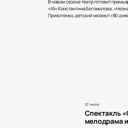
В новом сезоне театр готовит премьер
ч\б» Константина Богомолова, «Незн
Прикотенко, детский мюзикл «80 дней
27 июля
Спектакль «
мелодрама и