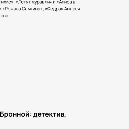
тихие», «Летят журавли» и «Алиса в
е» «Романа Самгина», «Федра» Андрея
кова.
 Бронной: детектив,