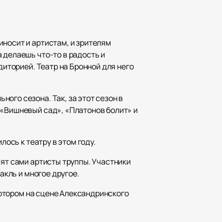
иносит и артистам, и зрителям
 делаешь что-то в радость и
диторией. Театр на Бронной для него
ого сезона. Так, за этот сезон в
 «Вишневый сад», «Платонов болит» и
лось к театру в этом году.
пят сами артисты труппы. Участники
акль и многое другое.
 котором на сцене Александринского