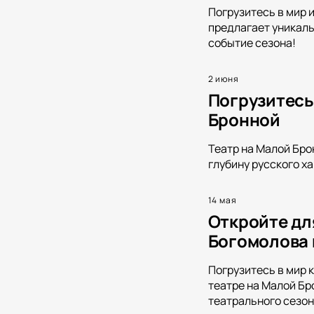
Погрузитесь в мир 
предлагает уникаль
событие сезона!
2 июня
Погрузитесь
Бронной
Театр на Малой Бро
глубину русского х
14 мая
Откройте дл
Богомолова 
Погрузитесь в мир 
театре на Малой Бр
театрального сезон