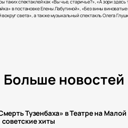
ы таких спектаклей как «Вы чье, старичье?», «А зори здесь 
айка» в постановке Елены Лабутиной», «Без вины виноваты
 вокруг света», а также музыкальный спектакль Олега Глуш
Больше новостей
Смерть Тузенбаха» в Театре на Малой
 советские хиты