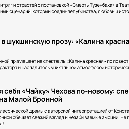
интриг и страстей с постановкой «Смерть Тузенбаха» в Теа
ный сценарий, который соединяет убийства, любовь и ист
 в шукшинскую прозу: «Калина красна
нной приглашает на спектакль «Калина красная» по повест
арактера и насладитесь уникальной атмосферой историчес
я себя «Чайку» Чехова по-новому: сп
на Малой Бронной
классической драмы с авторской интерпретацией от Конста
онной обещает свежий взгляд и незабываемые эмоции. Не 
а!