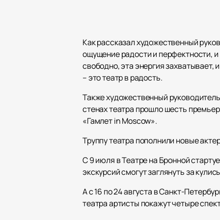
Как рассказал художественный руко
ощущение радости и перфектности, и 
свободно, эта энергия захватывает, 
– это театр в радость.
Также художественный руководитель и
стенах театра прошло шесть премьер
«Гамлет in Moscow».
Труппу театра пополнили новые актеры
С 9 июля в Театре на Бронной старту
экскурсий смогут заглянуть за кулисы
А с 16 по 24 августа в Санкт-Петербу
театра артисты покажут четыре спект