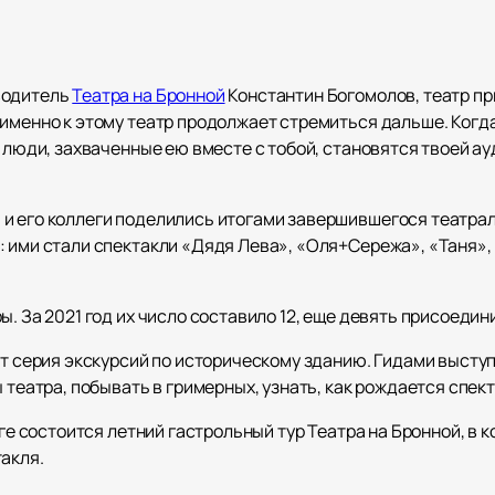
водитель
Театра на Бронной
Константин Богомолов, театр пр
именно к этому театр продолжает стремиться дальше. Когда
и люди, захваченные ею вместе с тобой, становятся твоей ау
 его коллеги поделились итогами завершившегося театральн
: ими стали спектакли «Дядя Лева», «Оля+Сережа», «Таня»,
. За 2021 год их число составило 12, еще девять присоедини
ет серия экскурсий по историческому зданию. Гидами высту
 театра, побывать в гримерных, узнать, как рождается спект
рге состоится летний гастрольный тур Театра на Бронной, в
акля.