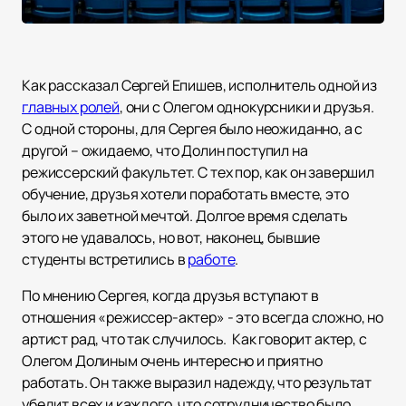
Как рассказал Сергей Епишев, исполнитель одной из
главных ролей
, они с Олегом однокурсники и друзья.
С одной стороны, для Сергея было неожиданно, а с
другой – ожидаемо, что Долин поступил на
режиссерский факультет. С тех пор, как он завершил
обучение, друзья хотели поработать вместе, это
было их заветной мечтой. Долгое время сделать
этого не удавалось, но вот, наконец, бывшие
студенты встретились в
работе
.
По мнению Сергея, когда друзья вступают в
отношения «режиссер-актер» - это всегда сложно, но
артист рад, что так случилось. Как говорит актер, с
Олегом Долиным очень интересно и приятно
работать. Он также выразил надежду, что результат
убедит всех и каждого, что сотрудничество было