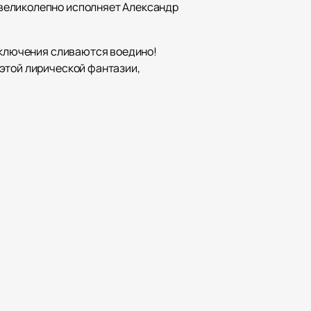
 великолепно исполняет Александр
риключения сливаются воедино!
этой лирической фантазии,