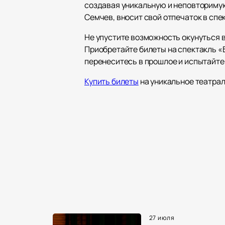
создавая уникальную и неповториму
Семчев, вносит свой отпечаток в сп
Не упустите возможность окунуться 
Приобретайте билеты на спектакль «
перенеситесь в прошлое и испытайте
Купить билеты
на уникальное театра
27 июля