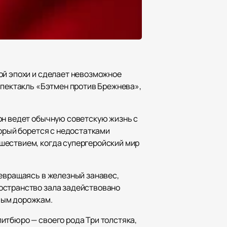
ой эпохи и сделает невозможное
спектакль «Бэтмен против Брежнева»,
он ведет обычную советскую жизнь с
торый борется с недостатками
шествием, когда супергеройский мир
ревращаясь в железный занавес,
остранство зала задействовано
вым дорожкам.
итбюро — своего рода Три толстяка,