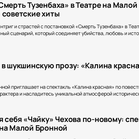
Смерть Тузенбаха» в Театре на Малой
 советские хиты
интриг и страстей с постановкой «Смерть Тузенбаха» в Теа
ный сценарий, который соединяет убийства, любовь и ист
 в шукшинскую прозу: «Калина красна
нной приглашает на спектакль «Калина красная» по повест
арактера и насладитесь уникальной атмосферой историчес
я себя «Чайку» Чехова по-новому: сп
на Малой Бронной