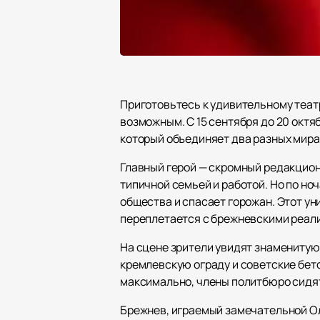
Приготовьтесь к удивительному теат
возможным. С 15 сентября до 20 октя
который объединяет два разных мира
Главный герой — скромный редакцион
типичной семьей и работой. Но по но
общества и спасает горожан. Этот у
переплетается с брежневскими реал
На сцене зрители увидят знаменитую
кремлевскую ограду и советские бет
максимально, члены политбюро сидя
Брежнев, играемый замечательной Ол