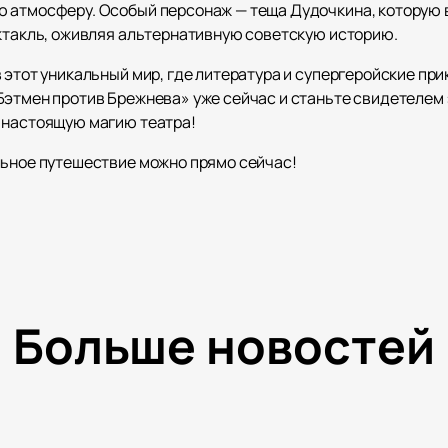
ю атмосферу. Особый персонаж — теща Дудочкина, которую
ектакль, оживляя альтернативную советскую историю.
в этот уникальный мир, где литература и супергеройские п
Бэтмен против Брежнева» уже сейчас и станьте свидетелем 
 настоящую магию театра!
льное путешествие можно прямо сейчас!
Больше новостей