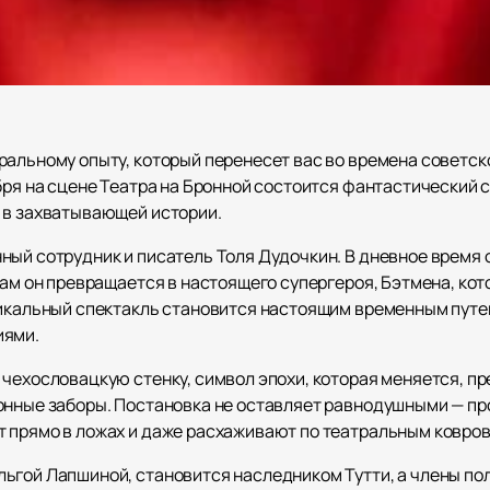
ральному опыту, который перенесет вас во времена советск
бря на сцене Театра на Бронной состоится фантастический 
 в захватывающей истории.
ный сотрудник и писатель Толя Дудочкин. В дневное время 
чам он превращается в настоящего супергероя, Бэтмена, ко
никальный спектакль становится настоящим временным путе
иями.
 чехословацкую стенку, символ эпохи, которая меняется, п
онные заборы. Постановка не оставляет равнодушными — пр
т прямо в ложах и даже расхаживают по театральным ковро
ьгой Лапшиной, становится наследником Тутти, а члены пол