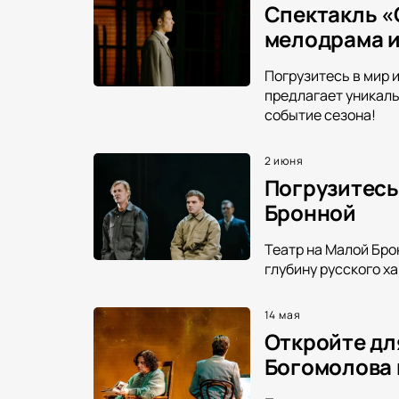
Спектакль «
мелодрама и
Погрузитесь в мир 
предлагает уникаль
событие сезона!
2 июня
Погрузитесь
Бронной
Театр на Малой Бро
глубину русского х
14 мая
Откройте дл
Богомолова 